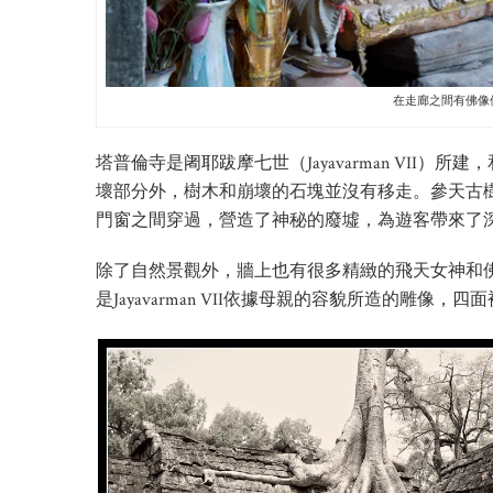
在走廊之間有佛像
塔普倫寺是阇耶跋摩七世（Jayavarman VI
壞部分外，樹木和崩壞的石塊並沒有移走。參天古
門窗之間穿過，營造了神秘的廢墟，為遊客帶來了
除了自然景觀外，牆上也有很多精緻的飛天女神和佛教故
是Jayavarman VII依據母親的容貌所造的雕