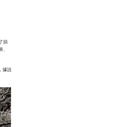
了損
簷、
，據說