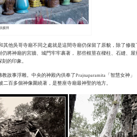
供膜拜
I）所建，和其他吳哥寺廟不同之處就是這間寺廟仍保留了原貌，除了修復
樹仍將神廟的宮牆、城門牢牢裹著， 那些根莖在樑柱、石縫、屋
深刻的印象。
事浮雕。中央的神殿內供奉了Prajnaparamita「智慧女神」
像，四面被二百多個神像圍繞著，是整座寺廟最神聖的地方。