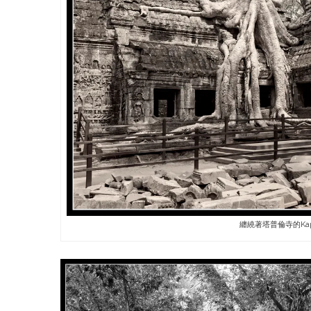
纏繞著塔普倫寺的Kap