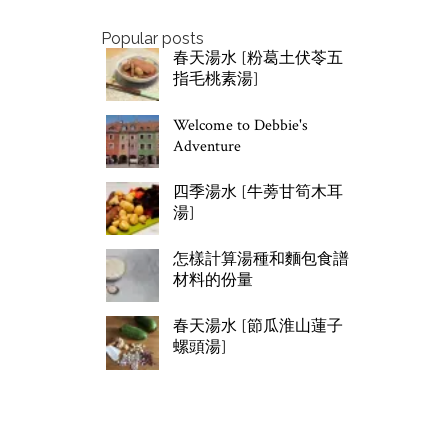
Popular posts
春天湯水 [粉葛土伏苓五
指毛桃素湯]
Welcome to Debbie's
Adventure
四季湯水 [牛蒡甘筍木耳
湯]
怎樣計算湯種和麵包食譜
材料的份量
春天湯水 [節瓜淮山蓮子
螺頭湯]