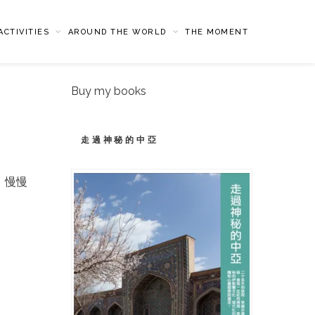
CTIVITIES
AROUND THE WORLD
THE MOMENT
Buy my books
走過神秘的中亞
，慢慢