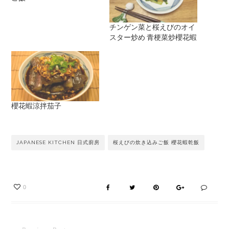
チンゲン菜と桜えびのオイ
スター炒め 青梗菜炒櫻花蝦
櫻花蝦涼拌茄子
JAPANESE KITCHEN 日式廚房
桜えびの炊き込みご飯 櫻花蝦乾飯
0