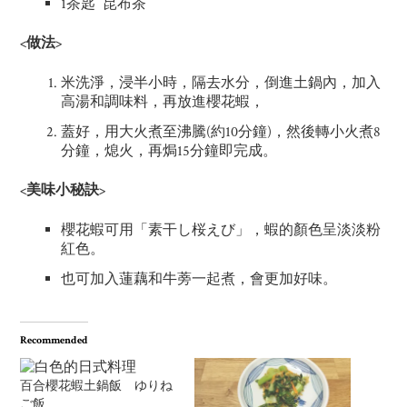
1茶匙 昆布茶
<做法>
米洗淨，浸半小時，隔去水分，倒進土鍋內，加入
高湯和調味料，再放進櫻花蝦，
蓋好，用大火煮至沸騰(約10分鐘)，然後轉小火煮8
分鐘，熄火，再焗15分鐘即完成。
<美味小秘訣>
櫻花蝦可用「素干し桜えび」，蝦的顏色呈淡淡粉
紅色。
也可加入蓮藕和牛蒡一起煮，會更加好味。
Recommended
百合櫻花蝦土鍋飯 ゆりね
ご飯