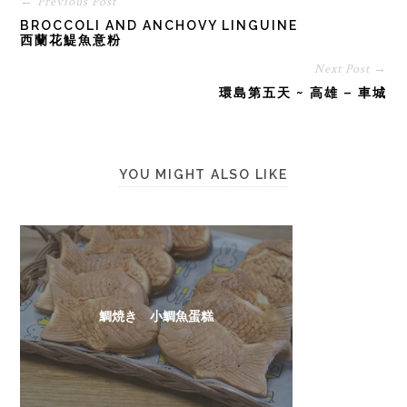
← Previous Post
BROCCOLI AND ANCHOVY LINGUINE
西蘭花鯷魚意粉
Next Post →
環島第五天 ~ 高雄 – 車城
YOU MIGHT ALSO LIKE
鯛焼き 小鯛魚蛋糕