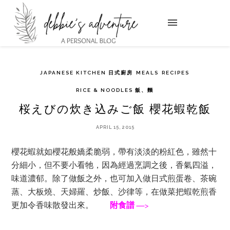
JAPANESE KITCHEN 日式廚房
MEALS
RECIPES
RICE & NOODLES 飯、麵
桜えびの炊き込みご飯 櫻花蝦乾飯
APRIL 15, 2015
櫻花蝦就如櫻花般嬌柔脆弱，帶有淡淡的粉紅色，雖然十
分細小，但不要小看牠，因為經過烹調之後，香氣四溢，
味道濃郁。除了做飯之外，也可加入做日式煎蛋卷、茶碗
蒸、大板燒、天婦羅、炒飯、沙律等，在做菜把蝦乾煎香
更加令香味散發出來。
附食譜 —>