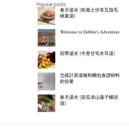
Popular posts
春天湯水 [粉葛土伏苓五指毛
桃素湯]
Welcome to Debbie's Adventure
四季湯水 [牛蒡甘筍木耳湯]
怎樣計算湯種和麵包食譜材料
的份量
春天湯水 [節瓜淮山蓮子螺頭
湯]