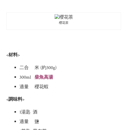
櫻花茶
<材料>
二合 米 (約300g)
300ml
柴魚高湯
適量 櫻花蝦
<調味料>
1湯匙 酒
適量 鹽