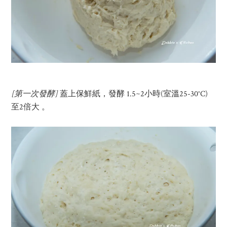
[
第一次發酵
]
蓋上保鮮紙，發酵 1.5~2小時(室溫25-30°C)
至2倍大 。