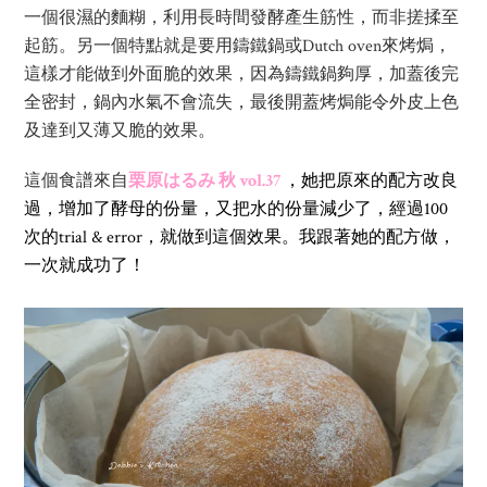
一個很濕的麵糊，利用長時間發酵產生筋性，而非搓揉至
起筋。另一個特點就是要用鑄鐵鍋或Dutch oven來烤焗，
這樣才能做到外面脆的效果，因為鑄鐵鍋夠厚，加蓋後完
全密封，鍋內水氣不會流失，最後開蓋烤焗能令外皮上色
及達到又薄又脆的效果。
這個食譜來自
栗原はるみ 秋 vol.37
，她把原來的配方改良
過，增加了酵母的份量，又把水的份量減少了，經過100
次的trial & error，就做到這個效果。我跟著她的配方做，
一次就成功了！