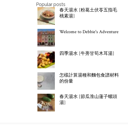
Popular posts
春天湯水 [粉葛土伏苓五指毛
桃素湯]
Welcome to Debbie's Adventure
四季湯水 [牛蒡甘筍木耳湯]
怎樣計算湯種和麵包食譜材料
的份量
春天湯水 [節瓜淮山蓮子螺頭
湯]