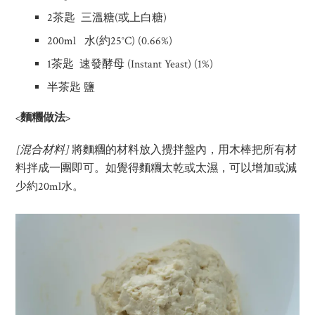
2茶匙 三溫糖(或上白糖)
200ml 水(約25°C) (0.66%)
1茶匙 速發酵母 (Instant Yeast) (1%)
半茶匙 鹽
<麵糰做法>
[
混合材料
]
將麵糰的材料放入攪拌盤內，用木棒把所有材
料拌成一團即可。如覺得麵糰太乾或太濕，可以增加或減
少約20ml水。