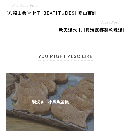
← Previous Post
[八福山教堂 MT. BEATITUDES] 登山寶訓
Next Post →
秋天湯水 [川貝海底椰梨乾燉湯]
YOU MIGHT ALSO LIKE
鯛焼き 小鯛魚蛋糕