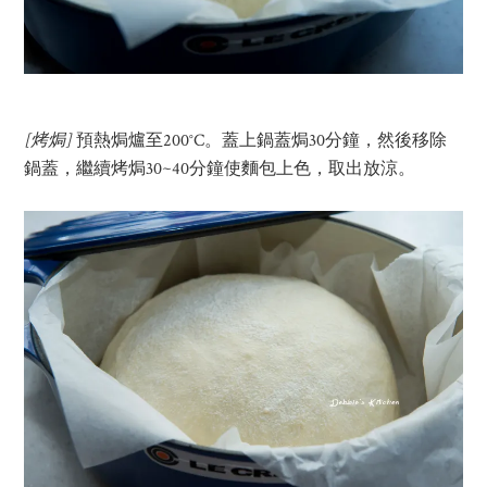
[
烤焗
]
預熱焗爐至200°C。蓋上鍋蓋焗30分鐘，然後移除
鍋蓋，繼續烤焗30~40分鐘使麵包上色，取出放涼。