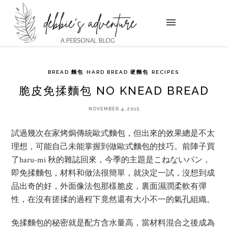
BREAD 麵包
HARD BREAD 硬麵包
RECIPES
脆皮免揉麵包 NO KNEAD BREAD
NOVEMBER 4, 2015
試過幾次在家烤焗傳統歐式麵包，但出來的效果總是不太
理想，可能自己未能掌握到做歐式麵包的技巧。前陣子買
了haru-mi 秋的雜誌回來，今季的主題是こねないパン，
即免揉麵包，材料和做法很簡單，就決定一試，沒想到成
品出奇的好，外面像法包那樣脆皮，裏面濕潤柔軟有彈
性，在沒有搓揉的過程下竟然還有大小不一的氣孔組織。
免揉麵包的秘密就是配方含水量高，當材料混合之後成為