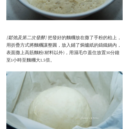
[
鬆弛及第二次發酵
]
把發好的麵糰放在撒了手粉的枱上，
用折疊方式將麵糰讓整圓，放入鋪了焗爐紙的鑄鐵鍋內，
表面撒上高筋麵粉(材料以外)，用濕毛巾蓋住放置30分鐘
至1小時至麵糰大1.5倍。