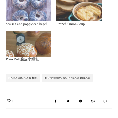
Sea salt and poppyseed bagel
French Onion Soup
Plain Roll 脆皮小麵包
HARD BREAD 硬麵包
脆皮免揉麵包 NO KNEAD BREAD
1