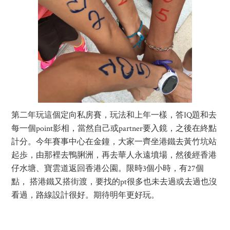
第二年玩這個定向私房賽，玩法和上年一樣，答IQ題和去
每一個point影相，當然自己或partner要入鏡，之後在終點
計分。今年賽事中心在金鐘，大家一齊坐港鐵去黃竹坑站
起歩，由那裡去鴨脷洲，再去華人永遠墳場，然後經香港
仔水塘、寶雲道返回香港公園。限時3個小時，有27個
點， 搭港鐵又搭街渡，要找的pt很多也未去過或去過也沒
看過，路線設計很好。期待明年更好玩。