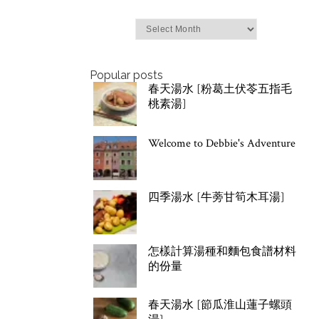
Archives
Popular posts
春天湯水 [粉葛土伏苓五指毛
桃素湯]
Welcome to Debbie's Adventure
四季湯水 [牛蒡甘筍木耳湯]
怎樣計算湯種和麵包食譜材料
的份量
春天湯水 [節瓜淮山蓮子螺頭