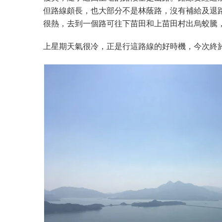
但路線頗長，也大部分不是林蔭路，沒有補給及退路
很熱，去到一個路可往下苗田和上苗田村出烏蛟騰
上星期天氣很冷，正是行這路線的好時機，今次終