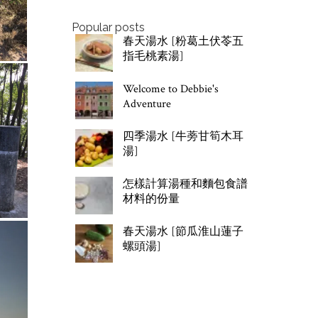
Popular posts
春天湯水 [粉葛土伏苓五
指毛桃素湯]
Welcome to Debbie's
Adventure
四季湯水 [牛蒡甘筍木耳
湯]
怎樣計算湯種和麵包食譜
材料的份量
春天湯水 [節瓜淮山蓮子
螺頭湯]