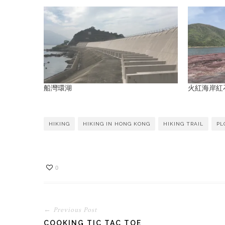
船灣環湖
火紅海岸紅
HIKING
HIKING IN HONG KONG
HIKING TRAIL
PL
0
← Previous Post
COOKING TIC TAC TOE