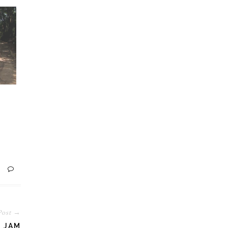
Post →
 JAM