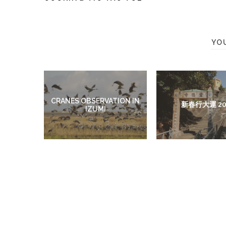
YO
CRANES OBSERVATION IN
新春行大運 20
IZUMI