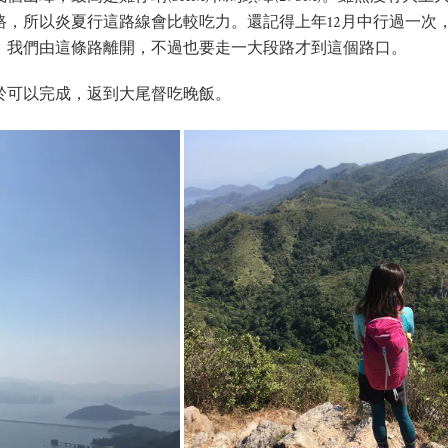
，所以炎夏行這路線會比較吃力。還記得上年12月中行過一次
，我們由這條路離開，不過也要走一大段路才到這個路口。
於可以完成，返到大尾督吃晚飯。