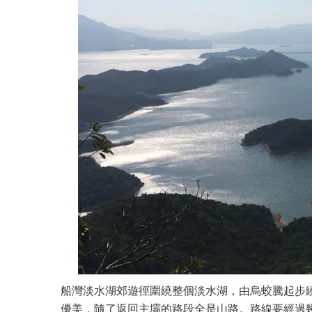
船灣淡水湖郊遊徑圍繞整個淡水湖，由烏蛟騰起步繞
優美，隨了返回主壩的路段全是山路。路線要經過幾個山