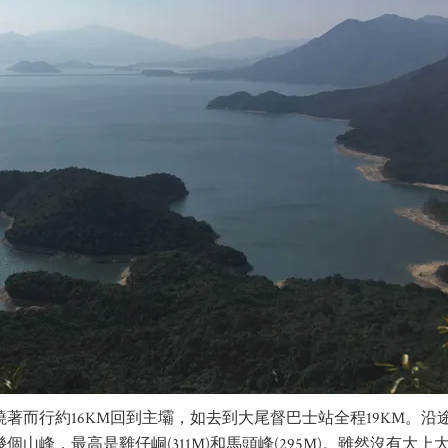
著而行約16KM回到主壩，如去到大尾督巴士站全程19KM。沿
峰，最高是雞仔峒(311M)和馬頭峰(295M)。雖然沒有大上