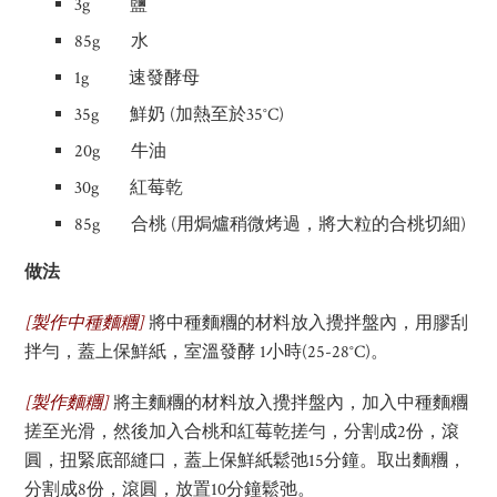
3g 鹽
85g 水
1g 速發酵母
35g 鮮奶 (加熱至於35°C)
20g 牛油
30g 紅莓乾
85g 合桃 (用焗爐稍微烤過，將大粒的合桃切細)
做法
[
製作中種麵糰
]
將中種麵糰的材料放入攪拌盤內，用膠刮
拌勻，蓋上保鮮紙，室溫發酵 1小時(25-28°C)。
[
製作麵糰
]
將主麵糰的材料放入攪拌盤內，加入中種麵糰
搓至光滑，然後加入合桃和紅莓乾搓勻，分割成2份，滾
圓，扭緊底部縫口，蓋上保鮮紙鬆弛15分鐘。取出麵糰，
分割成8份，滾圓，放置10分鐘鬆弛。