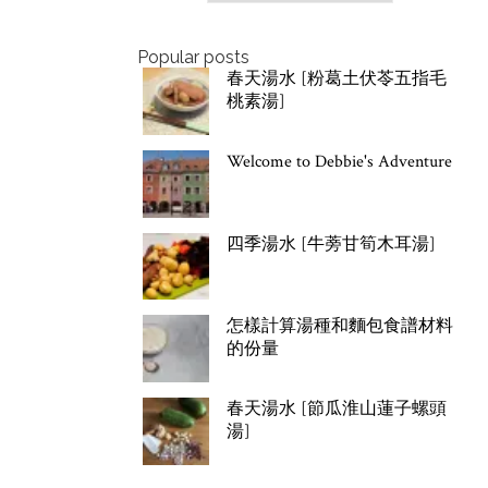
Popular posts
春天湯水 [粉葛土伏苓五指毛
桃素湯]
Welcome to Debbie's Adventure
四季湯水 [牛蒡甘筍木耳湯]
怎樣計算湯種和麵包食譜材料
的份量
春天湯水 [節瓜淮山蓮子螺頭
湯]