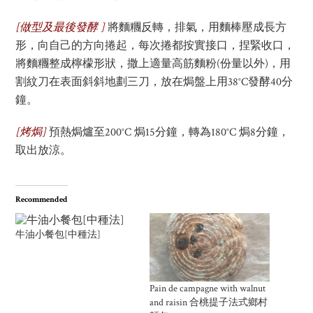
[
做型
及最後發酵
]
將麵糰反轉，排氣，用麵棒壓成長方
形，向自己的方向捲起，每次捲都按實接口，捏緊收口，
將麵糰整成檸檬形狀，撒上適量高筋麵粉(份量以外)，用
割紋刀在表面斜斜地劃三刀，放在焗盤上用38°C發酵40分
鐘。
[
烤焗
]
預熱焗爐至200°C 焗15分鐘，轉為180°C 焗8分鐘，
取出放涼。
Recommended
牛油小餐包[中種法]
Pain de campagne with walnut
and raisin 合桃提子法式鄉村