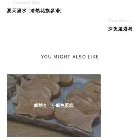
← Previous Post
夏天湯水 [清熱花旗參湯]
Next Post →
深夜遊港島
YOU MIGHT ALSO LIKE
鯛焼き 小鯛魚蛋糕