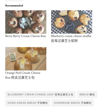
Recommended
Berry Berry Cream Cheese Bun
Blueberry cream cheese muffin
藍莓忌廉芝士鬆餅
Orange Peel Cream Cheese
Bun 橙皮忌廉芝士包
BLUEBERRY CREAM CHEESE LOAF 藍莓忌廉芝士包
BREAD 麵包
HAND KNEAD BREAD 手搓麵包
HANDMADE BREAD 手做麵包