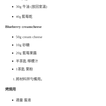
30g
牛油
(
放回室溫
)
40g
藍莓乾
Blueberry creamcheese
50g cream cheese
10g
砂糖
20g
藍莓果醬
半茶匙 檸檬汁
1
茶匙 栗粉
將材料拌勻備用。
烤焗用
適量 蛋液