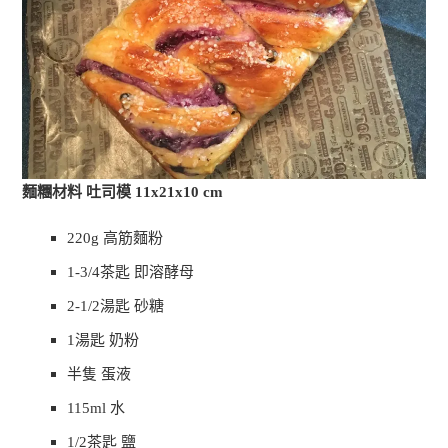
麵糰材料 吐司模
11x21x10 cm
220g
高筋麵粉
1-3/4
茶匙 即溶酵母
2-1/2
湯匙 砂糖
1
湯匙 奶粉
半隻 蛋液
115ml
水
1/2
茶匙 鹽