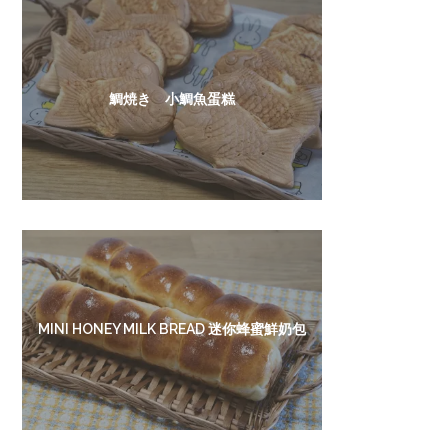
鯛焼き 小鯛魚蛋糕
MINI HONEY MILK BREAD 迷你蜂蜜鮮奶包