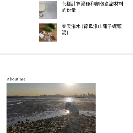
怎樣計算湯種和麵包食譜材料
的份量
春天湯水 [節瓜淮山蓮子螺頭
湯]
About me