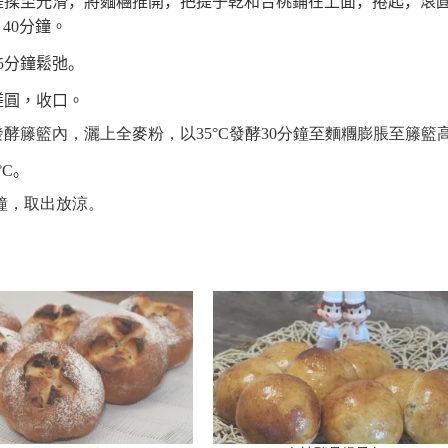
搓揉至光滑，將麵糰推開，把提子乾和合桃鋪在上面，捲起，滾
酵
40
分鐘。
5
分鐘鬆弛。
搓圓，收口。
發酵籐籃內，
灑上
全麥粉，以
35
°C
發酵
30
分鐘至
麵
糰膨脹至
籐籃
°C
。
鐘，取出放涼。