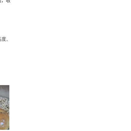
圓，收
高度
。