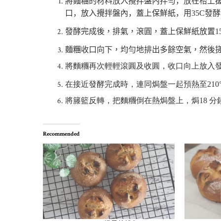
將麵糰的材料放入攪拌盤內拌勻，放在枱上
口，放入攪拌盤內，蓋上保鮮紙，用
35C
發
發酵完成後，排氣，滾圓，
蓋上保鮮紙放置
1
麵糰收口向下，均勻地排出多餘空氣，然後
將麵
糰再次輕輕滾圓及收圓，收口向上放入
在接近
發酵完成時，連同焗盤一起
預熱
至
210
將籐籃反轉，把麵糰倒在熱焗盤上，焗
18
分
Recommended