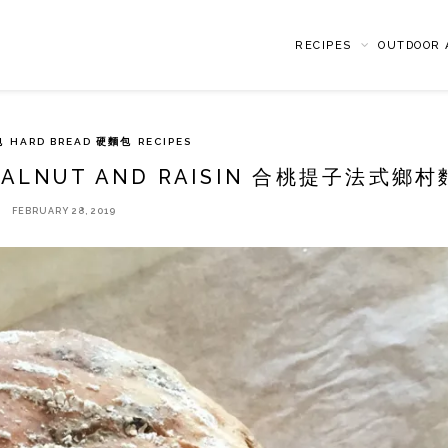
RECIPES
OUTDOOR A
包
HARD BREAD 硬麵包
RECIPES
 WALNUT AND RAISIN 合桃提子法式鄉
FEBRUARY 28, 2019