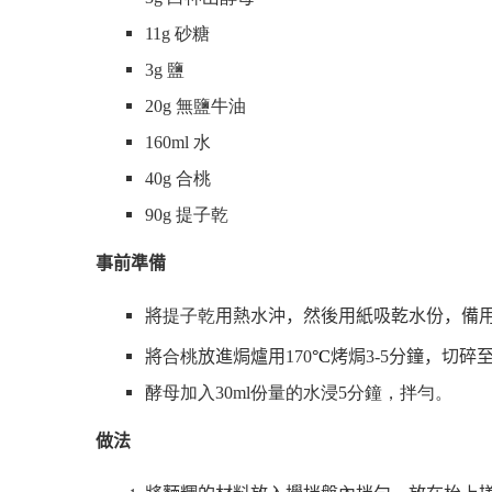
11g
砂糖
3g
鹽
20g
無鹽牛油
160ml
水
40g
合桃
90g
提子乾
事前準備
將
提子乾
用熱水沖，然後用紙吸乾水份，備
將
合桃
放進焗爐用
170
°C
烤焗
3-5
分鐘，切碎
酵母加入
30ml
份量的水浸
5
分鐘，拌勻。
做法