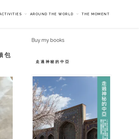
CTIVITIES
AROUND THE WORLD
THE MOMENT
Buy my books
村麵包
走過神秘的中亞