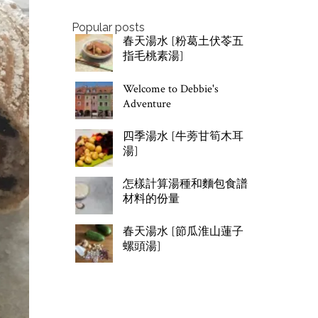
Popular posts
春天湯水 [粉葛土伏苓五
指毛桃素湯]
Welcome to Debbie's
Adventure
四季湯水 [牛蒡甘筍木耳
湯]
怎樣計算湯種和麵包食譜
材料的份量
春天湯水 [節瓜淮山蓮子
螺頭湯]