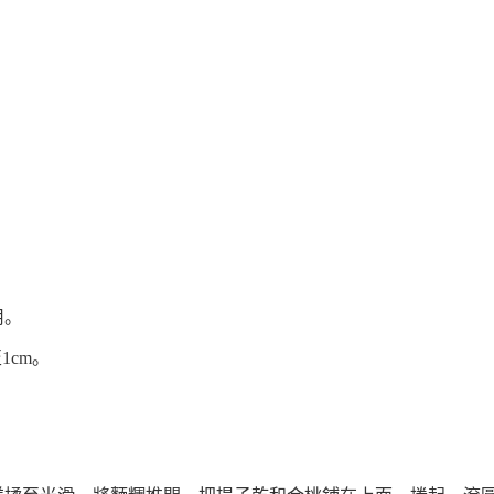
用。
至
1cm
。