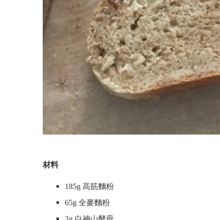
材料
185g
高筋麵粉
65g
全麥麵粉
3g
白神山酵母