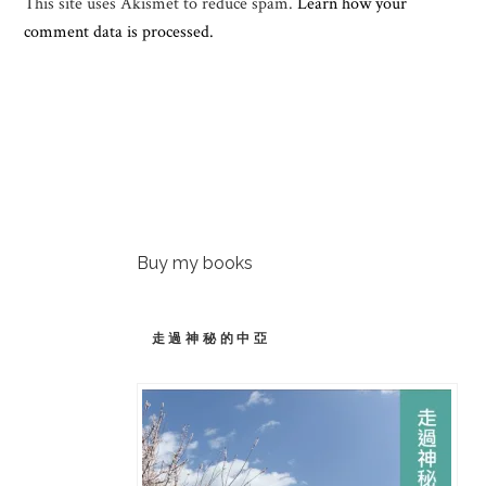
This site uses Akismet to reduce spam.
Learn how your
comment data is processed.
Buy my books
走過神秘的中亞