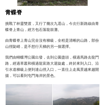
青蝶脊
挑戰了杯靈雙渡，又行了幾次九逕山，今次行新路線由青
蝶脊上青山，經方包石落龍鼓灘。
由青蝶脊上青山完全沒有梯級，全程是清晰的山路，部份
山徑陡峭，是不想行天梯的另一個選擇。
我們由蝴蝶灣公園出發，去到公園盡頭，橫過馬路去龍門
路，經過草叢和橫過龍富路大迴旋處，終於來到入口。沿
引水道梯級上便到達山徑入口，一直往上走風景越來越開
揚，可以看到屯門海岸的景色。