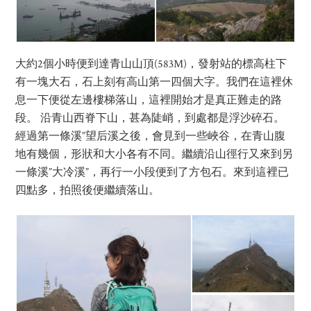
大約2個小時便到達青山山頂(583M)，發射站的標高柱下
有一塊大石，石上刻有高山第一四個大字。我們在這裡休
息一下便從左邊樓梯落山，這裡開始才是真正難走的路
段。 沿青山西脊下山，甚為陡峭，到處都是浮沙碎石。
經過第一條溪”望后溪之後，會見到一些峽谷，在青山腹
地有幾個，形狀和大小各有不同。繼續沿山徑行又來到另
一條溪”大冷溪”，再行一小段便到了方包石。來到這裡已
四點多，拍照後便繼續落山。