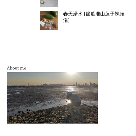
春天湯水 [節瓜淮山蓮子螺頭
湯]
About me