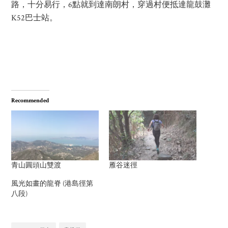
路，十分易行，6點就到達南朗村，穿過村便抵達龍鼓灘
K52巴士站。
Recommended
青山圓頭山雙渡
雁谷迷徑
風光如畫的龍脊 (港島徑第
八段)