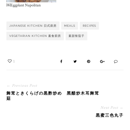
￼Eggplant Napolitan
JAPANESE KITCHEN 日式廚房
MEALS
RECIPES
VEGETARIAN KITCHEN 素食廚房
素甜辣茄子
1
← Previous Post
舞茸ときくらげの黒酢炒め 黑醋炒木耳舞茸
菇
Next Post →
黒蜜三色丸子