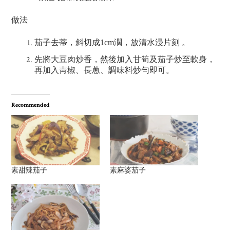
做法
茄子去蒂，斜切成
1cm
濶，放清水浸片刻 。
先將大豆肉炒香，然後加入甘筍及茄子炒至軟身，
再加入靑椒、長蔥、調味料炒勻即可。
Recommended
素甜辣茄子
素麻婆茄子