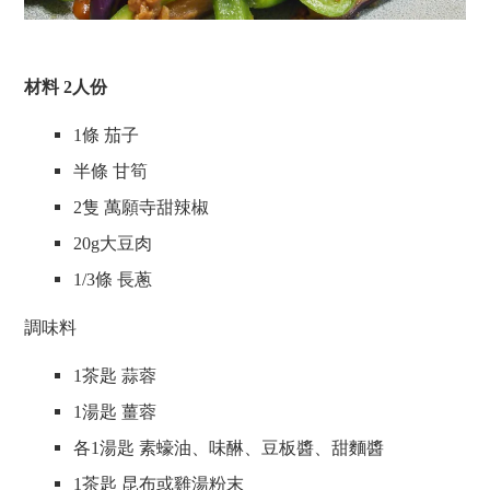
材料
2
人份
1
條 茄子
半條 甘筍
2
隻 萬願寺甜辣椒
20g
大豆肉
1/3
條 長蔥
調味料
1
茶匙 蒜蓉
1
湯匙 薑蓉
各
1
湯匙 素蠔油、味醂、豆板醬、甜麵醬
1
茶匙 昆布或雞湯粉末