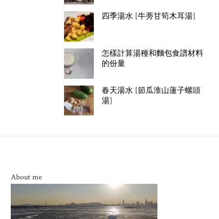
四季湯水 [牛蒡甘筍木耳湯]
怎樣計算湯種和麵包食譜材料
的份量
春天湯水 [節瓜淮山蓮子螺頭
湯]
About me