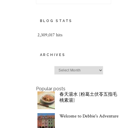
BLOG STATS
2,309,017 hits
ARCHIVES
Archives
Popular posts
春天湯水 [粉葛土伏苓五指毛
桃素湯]
Welcome to Debbie's Adventure