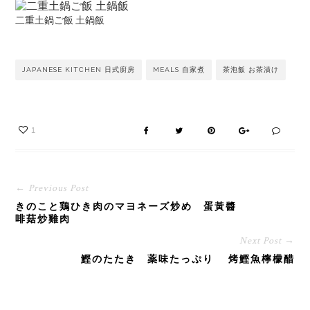
二重土鍋ご飯 土鍋飯
JAPANESE KITCHEN 日式廚房
MEALS 自家煮
茶泡飯 お茶漬け
1
← Previous Post
きのこと鶏ひき肉のマヨネーズ炒め 蛋黃醬
啡菇炒雞肉
Next Post →
鰹のたたき 薬味たっぷり 烤鰹魚檸檬醋