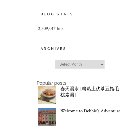
BLOG STATS
2,309,017 hits
ARCHIVES
Archives
Popular posts
春天湯水 [粉葛土伏苓五指毛
桃素湯]
Welcome to Debbie's Adventure