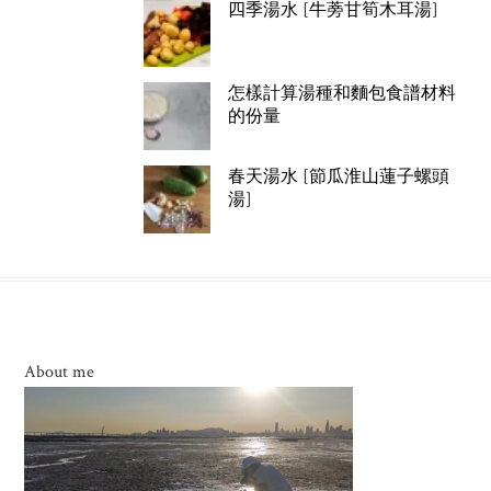
四季湯水 [牛蒡甘筍木耳湯]
怎樣計算湯種和麵包食譜材料
的份量
春天湯水 [節瓜淮山蓮子螺頭
湯]
About me