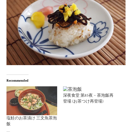
Recommended
深夜食堂 第85夜 ~ 茶泡飯再
登場 (お茶つけ再登場)
塩鮭のお茶漬け 三文魚茶泡
飯