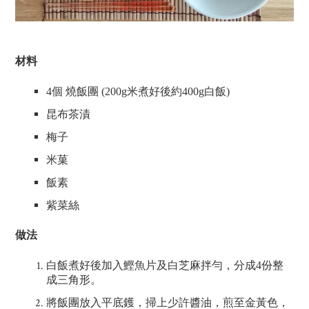
材料
4
個 燒飯團
(200g
米煮好後約
400g
白飯
)
昆布茶漬
梅子
米菓
飯素
紫菜絲
做法
白飯煮好後加入鰹魚片及白芝麻拌勻，分成
4
份整
成三角形。
將飯團放入平底鑊，掃上少許醬油，煎至金黃色，