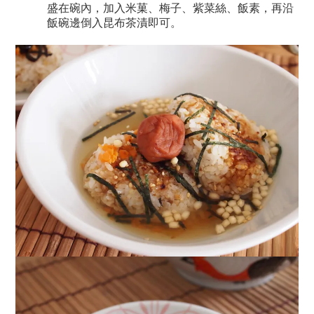
盛在碗內，加入米菓、梅子、紫菜絲、飯素，再沿
飯碗邊倒入昆布茶漬即可。