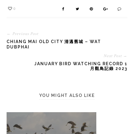
0
← Previous Post
CHIANG MAI OLD CITY 清邁舊城 – WAT
DUBPHAI
Next Post →
JANUARY BIRD WATCHING RECORD 1
月觀鳥記錄 2023
YOU MIGHT ALSO LIKE