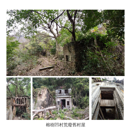
榕樹凹村荒廢舊村屋