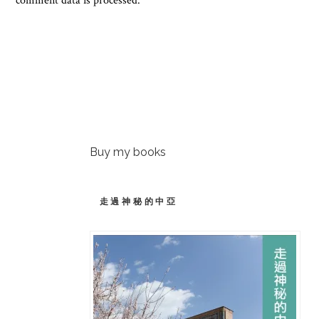
comment data is processed.
Buy my books
走過神秘的中亞