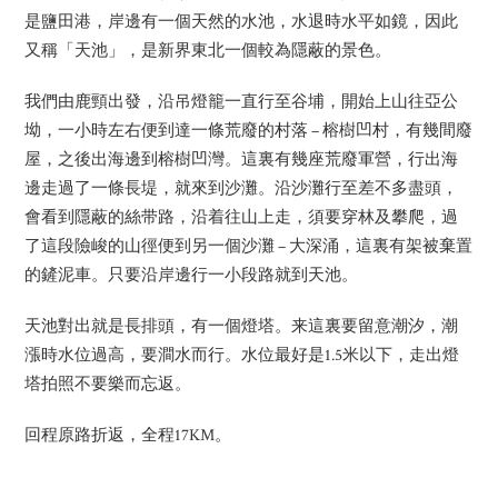
是鹽田港，岸邊有一個天然的水池，水退時水平如鏡，因此
又稱「天池」，是新界東北一個較為隱蔽的景色。
我們由鹿頸出發，沿吊燈籠一直行至谷埔，開始上山往亞公
坳，一小時左右便到達一條荒廢的村落 – 榕樹凹村，有幾間廢
屋，之後出海邊到榕樹凹灣。這裏有幾座荒廢軍營，行出海
邊走過了一條長堤，就來到沙灘。沿沙灘行至差不多盡頭，
會看到隱蔽的絲带路，沿着往山上走，須要穿林及攀爬，過
了這段險峻的山徑便到另一個沙灘 – 大深涌，這裏有架被棄置
的鏟泥車。只要沿岸邊行一小段路就到天池。
天池對出就是長排頭，有一個燈塔。来這裏要留意潮汐，潮
漲時水位過高，要澗水而行。水位最好是1.5米以下，走出燈
塔拍照不要樂而忘返。
回程原路折返，全程17KM。