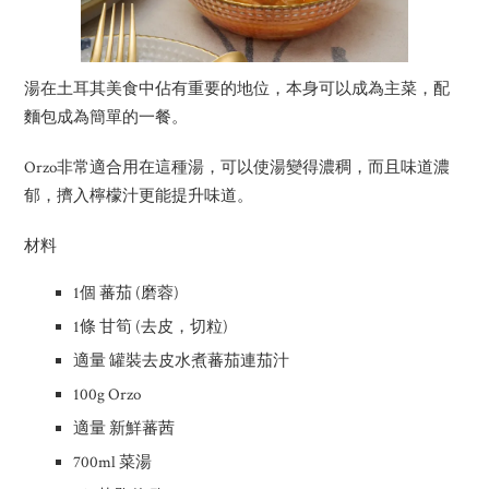
湯在土耳其美食中佔有重要的地位，本身可以成為主菜，配
麵包成為簡單的一餐。
Orzo非常適合用在這種湯，可以使湯變得濃稠，而且味道濃
郁，擠入檸檬汁更能提升味道。
材料
1個 蕃茄 (磨蓉)
1條 甘筍 (去皮，切粒)
適量 罐裝去皮水煮蕃茄連茄汁
100g Orzo
適量 新鮮蕃茜
700ml 菜湯