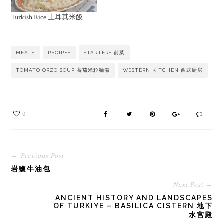
Turkish Rice 土耳其米飯
MEALS
RECIPES
STARTERS 前菜
TOMATO ORZO SOUP 蕃茄米粒麵湯
WESTERN KITCHEN 西式廚房
0
← Previous Post
岩鹽牛油包
Next Post →
ANCIENT HISTORY AND LANDSCAPES
OF TURKIYE – BASILICA CISTERN 地下
水宫殿