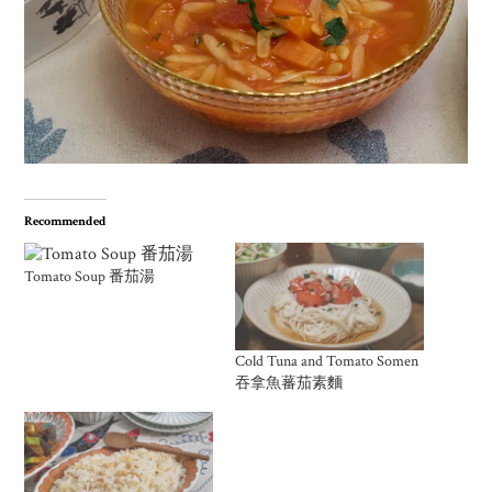
Recommended
Tomato Soup 番茄湯
Cold Tuna and Tomato Somen
吞拿魚蕃茄素麵