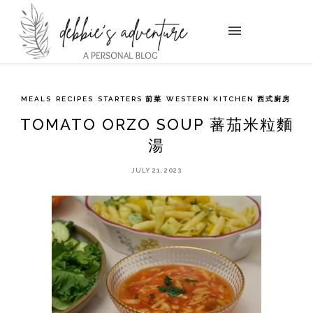
MEALS
RECIPES
STARTERS 前菜
WESTERN KITCHEN 西式廚房
TOMATO ORZO SOUP 蕃茄米粒麵
湯
JULY 21, 2023