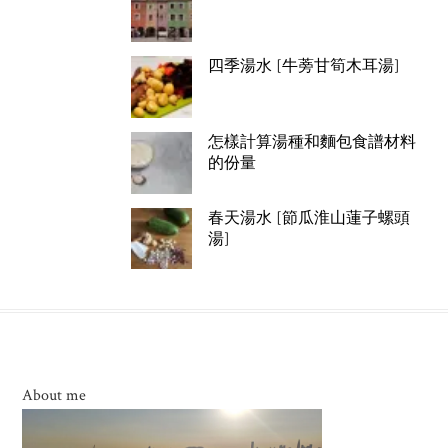
四季湯水 [牛蒡甘筍木耳湯]
怎樣計算湯種和麵包食譜材料
的份量
春天湯水 [節瓜淮山蓮子螺頭
湯]
About me