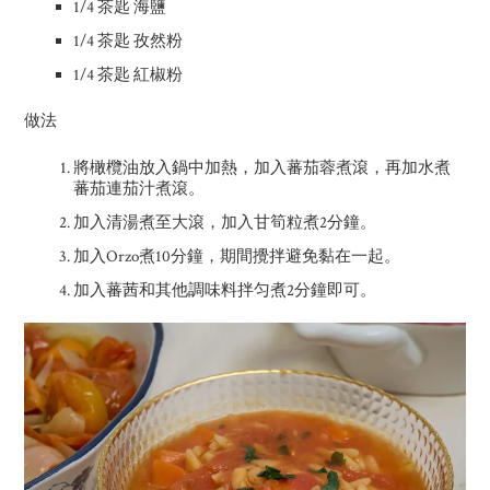
1/4 茶匙 海鹽
1/4 茶匙 孜然粉
1/4 茶匙 紅椒粉
做法
將橄欖油放入鍋中加熱，加入蕃茄蓉煮滾，再加水煮
蕃茄連茄汁煮滾。
加入清湯煮至大滾，加入甘筍粒煮2分鐘。
加入Orzo煮10分鐘，期間攪拌避免黏在一起。
加入蕃茜和其他調味料拌匀煮2分鐘即可。