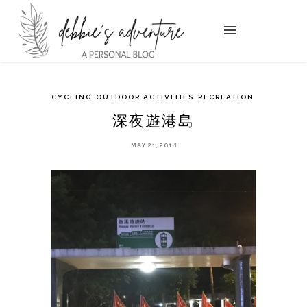
CYCLING
OUTDOOR ACTIVITIES
RECREATION
深夜遊港島
MAY 21, 2018