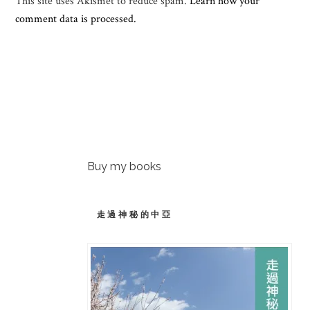
This site uses Akismet to reduce spam.
Learn how your
comment data is processed.
Buy my books
走過神秘的中亞