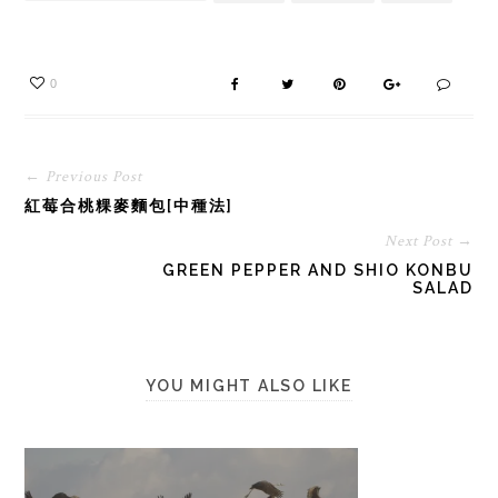
0
← Previous Post
紅莓合桃粿麥麵包[中種法]
Next Post →
GREEN PEPPER AND SHIO KONBU
SALAD
YOU MIGHT ALSO LIKE