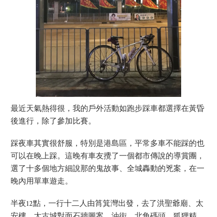
最近天氣熱得很，我的戶外活動如跑步踩車都選擇在黃昏
後進行，除了參加比賽。
踩夜車其實很舒服，特別是港島區，平常多車不能踩的也
可以在晚上踩。這晚有車友攪了一個都市傳說的導賞團，
選了十多個地方細說那的鬼故事、全城轟動的兇案，在一
晚內用單車遊走。
半夜12點，一行十二人由筲箕灣出發，去了洪聖爺廟、太
安樓、太古城對面石牆圖案、油街、北角碼頭、狐狸精、