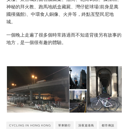
神秘的拜火教、跑馬地紙盒藏屍、灣仔籃球場(前身是萬
國殯儀館)、中環食人銅像、火井等，終點亙堅民尼地
城。
一個晚上走遍了很多個時常路過而不知道背後另有故事的
地方，是一個很有趣的體驗。
CYCLING IN HONG KONG
單車騎行
深夜遊港島
都市傳說