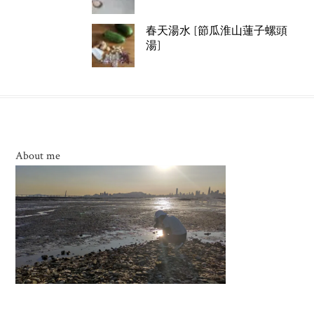
春天湯水 [節瓜淮山蓮子螺頭
湯]
About me