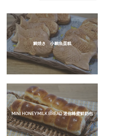
鯛焼き 小鯛魚蛋糕
MINI HONEY MILK BREAD 迷你蜂蜜鮮奶包