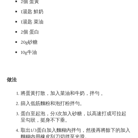
2個 蛋黃
1湯匙 鮮奶
1湯匙 菜油
2個 蛋白
20g砂糖
10g牛油
做法
將蛋黃打散，加入菜油和牛奶，拌勻 。
篩入低筋麵粉和泡打粉拌勻。
蛋白至起泡，分3次加入砂糖，以高速打成可拉起
呈勾狀，挺身不下垂。
取出1/3蛋白加入麵糊內拌勻，然後再將餘下的加入
麵糊內用橡皮刮刀切拌至光滑。