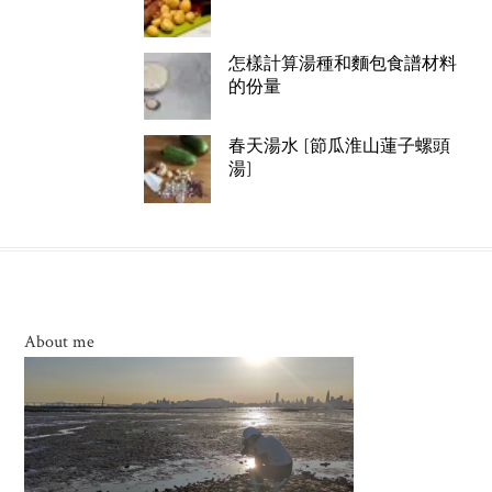
怎樣計算湯種和麵包食譜材料
的份量
春天湯水 [節瓜淮山蓮子螺頭
湯]
About me