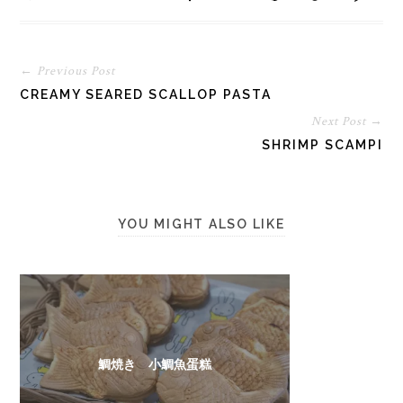
← Previous Post
CREAMY SEARED SCALLOP PASTA
Next Post →
SHRIMP SCAMPI
YOU MIGHT ALSO LIKE
鯛焼き 小鯛魚蛋糕