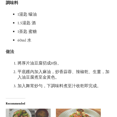
調味料
1
湯匙 蠔油
1.5
湯匙 酒
1
茶匙 蜜糖
60ml
水
做法
8
將厚片油豆腐切成
份。
平底鑊內加入麻油，炒香蒜蓉、辣椒乾、生薑，加
入油豆腐煮至金黃色。
加入舞茸炒勻，下調味料煮至汁收乾即完成。
Recommended