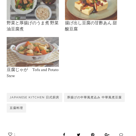
野菜と厚揚げのうま煮 野菜
揚げ出し豆腐の甘酢あん 甜
油豆腐煮
酸豆腐
豆腐じゃが Tofu and Potato
Stew
JAPANESE KITCHEN 日式廚房
厚揚げの中華風煮込み 中華風煮豆腐
豆腐料理
1