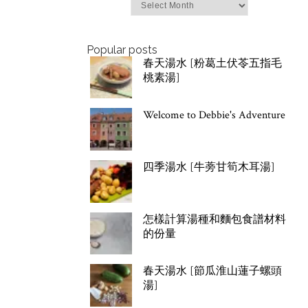
Archives
Popular posts
春天湯水 [粉葛土伏苓五指毛
桃素湯]
Welcome to Debbie's Adventure
四季湯水 [牛蒡甘筍木耳湯]
怎樣計算湯種和麵包食譜材料
的份量
春天湯水 [節瓜淮山蓮子螺頭
湯]