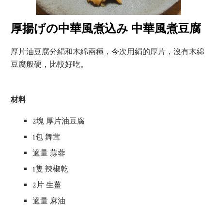
厚揚げの中華風煮込み 中華風煮豆腐
厚片油豆腐分絹和木綿兩種，今次用絹的厚片，沒有木綿
豆腐般硬，比較好吃。
材料
2
塊 厚片油豆腐
1
包 舞茸
適量 蒜蓉
1
隻 辣椒乾
2
片 生薑
適量 麻油