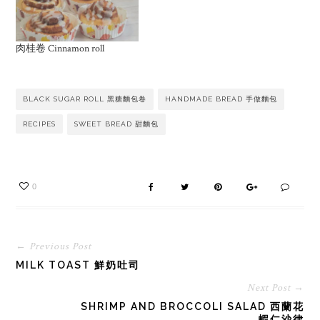
肉桂卷 Cinnamon roll
BLACK SUGAR ROLL 黑糖麵包卷
HANDMADE BREAD 手做麵包
RECIPES
SWEET BREAD 甜麵包
0
← Previous Post
MILK TOAST 鮮奶吐司
Next Post →
SHRIMP AND BROCCOLI SALAD 西蘭花
蝦仁沙律