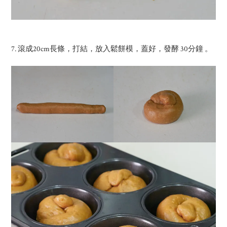
7. 滾成20cm長條，打結，放入鬆餅模，蓋好，發酵 30分鐘 。