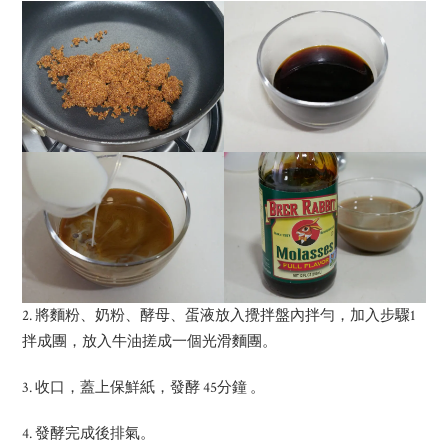
2. 將麵粉、奶粉、酵母、蛋液放入攪拌盤內拌勻，加入步驟1
拌成團，放入牛油搓成一個光滑麵團。
3. 收口，蓋上保鮮紙，發酵 45分鐘 。
4. 發酵完成後排氣。