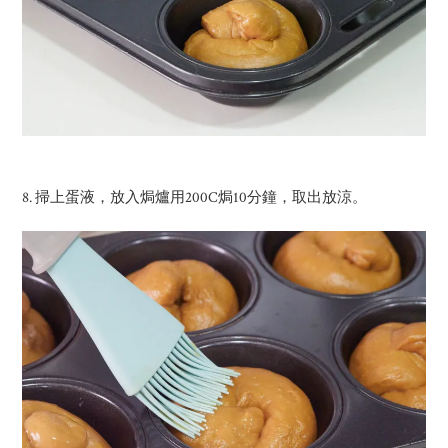
8. 掃上蛋液，放入焗爐用200C焗10分鐘，取出放涼。