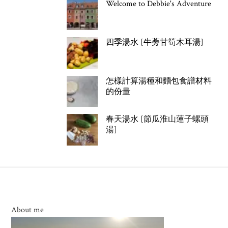
Welcome to Debbie's Adventure
四季湯水 [牛蒡甘筍木耳湯]
怎樣計算湯種和麵包食譜材料
的份量
春天湯水 [節瓜淮山蓮子螺頭
湯]
About me