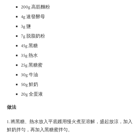
200g 高筋麵粉
4g 速發酵母
3g 鹽
7g 脱脂奶粉
45g 黑糖
35g 熱水
25g 黑糖蜜
30g 牛油
50g 鮮奶
20g 全蛋液
做法
1. 將黑糖、熱水放入平底鑊用慢火煮至溶解，盛起放涼，加入
鮮奶拌匀，再加入黑糖蜜拌匀。