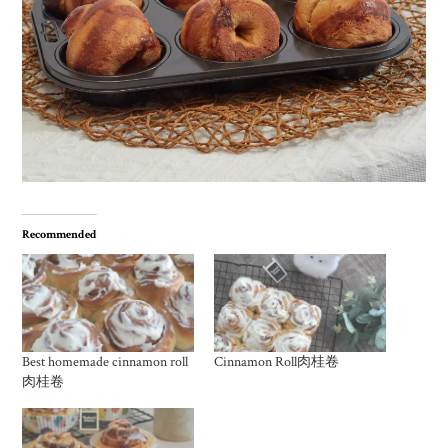
Recommended
Best homemade cinnamon roll
Cinnamon Roll肉桂卷
肉桂卷