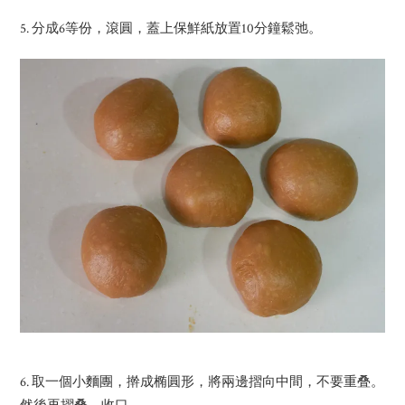
5. 分成6等份，滾圓，蓋上保鮮紙放置10分鐘鬆弛。
6. 取一個小麵團，擀成椭圓形，將兩邊摺向中間，不要重叠。