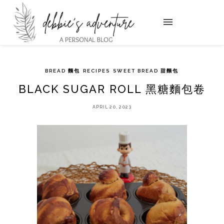
BREAD 麵包
RECIPES
SWEET BREAD 甜麵包
BLACK SUGAR ROLL 黑糖麵包卷
APRIL 20, 2023