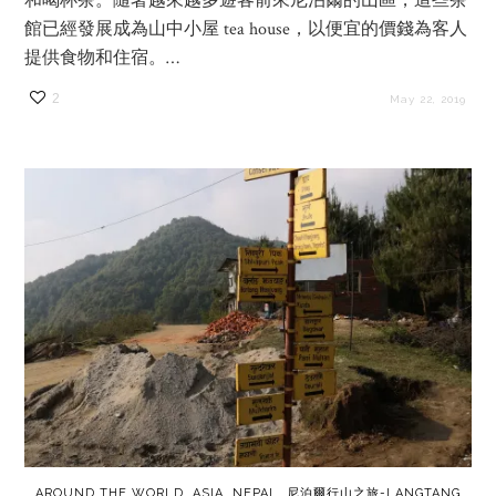
和喝杯茶。隨著越來越多遊客前來尼泊爾的山區，這些茶
館已經發展成為山中小屋 tea house，以便宜的價錢為客人
提供食物和住宿。…
2
May 22, 2019
AROUND THE WORLD
,
ASIA
,
NEPAL
,
尼泊爾行山之旅-LANGTANG