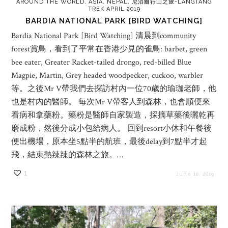
AROUND THE WORLD
,
ASIA
,
NEPAL
,
尼泊爾行山之旅-LANGTANG
TREK APRIL 2019
BARDIA NATIONAL PARK [BIRD WATCHING]
Bardia National Park [Bird Watching] 清晨到community
forest賞鳥，看到了平常在香港少見的雀鳥: barbet, green
bee eater, Greater Racket-tailed drongo, red-billed Blue
Magpie, Martin, Grey headed woodpecker, cuckoo, warbler
等。之後Mr V帶我們去探訪村內一位70歳的瑜珈老師，他
也是村內的醫師。 每次Mr V帶客人到森林，也會順便來
看病和拿藥粉。藥粉是醫師自家製造，採摘草藥後曬乾再
磨成粉，然後分成小包給病人。 回到resort小休和午餐後
便出機場，原本坐5點半的航班，最後delay到7點半才起
飛，結束熱辣辣的森林之旅。…
1
June 10, 2019