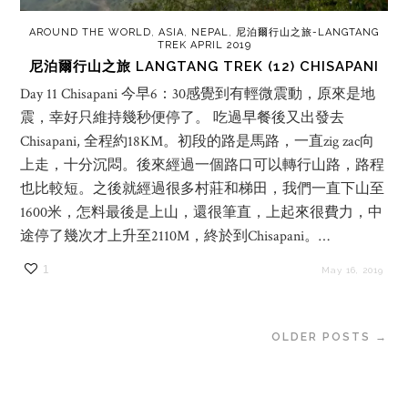
AROUND THE WORLD
,
ASIA
,
NEPAL
,
尼泊爾行山之旅-LANGTANG
TREK APRIL 2019
尼泊爾行山之旅 LANGTANG TREK (12) CHISAPANI
Day 11 Chisapani 今早6：30感覺到有輕微震動，原來是地
震，幸好只維持幾秒便停了。 吃過早餐後又出發去
Chisapani, 全程約18KM。初段的路是馬路，一直zig zac向
上走，十分沉悶。後來經過一個路口可以轉行山路，路程
也比較短。之後就經過很多村莊和梯田，我們一直下山至
1600米，怎料最後是上山，還很筆直，上起來很費力，中
途停了幾次才上升至2110M，終於到Chisapani。…
1
May 16, 2019
OLDER POSTS →