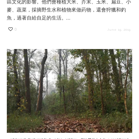
區文化的影響。他們會種植大米、芥末、玉米、扁豆、小
麥、蔬菜，採摘野生水和植物來做葯物，還會狩獵和釣
魚，過著自給自足的生活。…
0
June 19, 2019