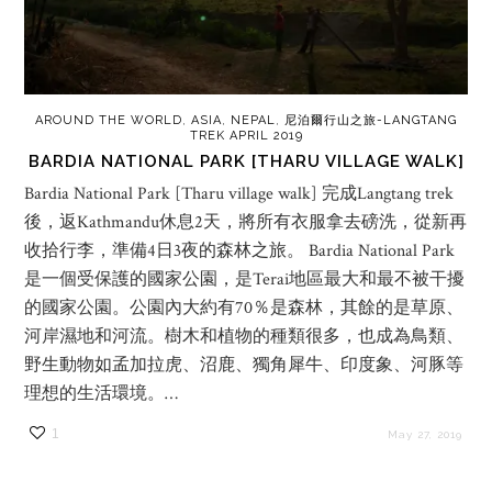
AROUND THE WORLD
,
ASIA
,
NEPAL
,
尼泊爾行山之旅-LANGTANG
TREK APRIL 2019
BARDIA NATIONAL PARK [THARU VILLAGE WALK]
Bardia National Park [Tharu village walk] 完成Langtang trek
後，返Kathmandu休息2天，將所有衣服拿去磅洗，從新再
收拾行李，準備4日3夜的森林之旅。 Bardia National Park
是一個受保護的國家公園，是Terai地區最大和最不被干擾
的國家公園。公園內大約有70％是森林，其餘的是草原、
河岸濕地和河流。樹木和植物的種類很多，也成為鳥類、
野生動物如孟加拉虎、沼鹿、獨角犀牛、印度象、河豚等
理想的生活環境。…
1
May 27, 2019