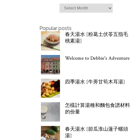
Archives
Popular posts
春天湯水 [粉葛土伏苓五指毛
桃素湯]
Welcome to Debbie's Adventure
四季湯水 [牛蒡甘筍木耳湯]
怎樣計算湯種和麵包食譜材料
的份量
春天湯水 [節瓜淮山蓮子螺頭
湯]