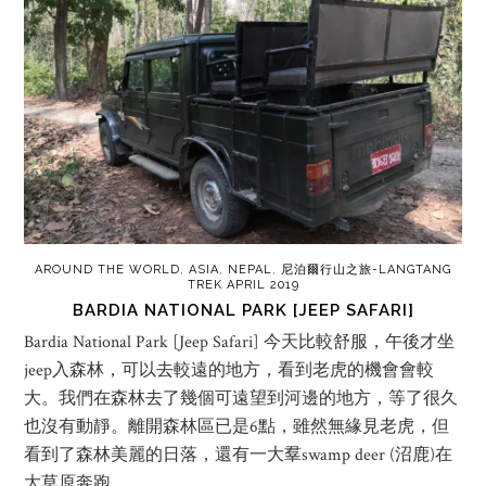
AROUND THE WORLD
,
ASIA
,
NEPAL
,
尼泊爾行山之旅-LANGTANG
TREK APRIL 2019
BARDIA NATIONAL PARK [JEEP SAFARI]
Bardia National Park [Jeep Safari] 今天比較舒服，午後才坐
jeep入森林，可以去較遠的地方，看到老虎的機會會較
大。我們在森林去了幾個可遠望到河邊的地方，等了很久
也沒有動靜。離開森林區已是6點，雖然無緣見老虎，但
看到了森林美麗的日落，還有一大羣swamp deer (沼鹿)在
大草原奔跑。…