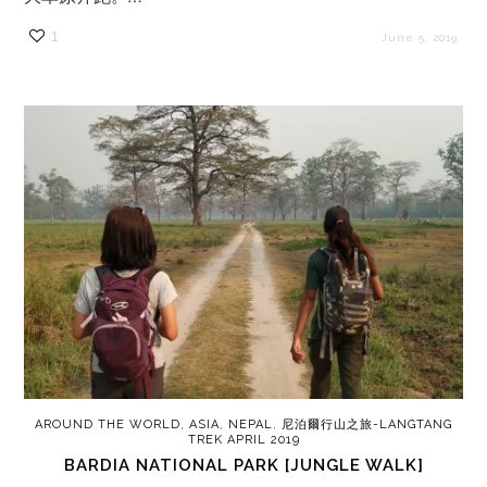
1
June 5, 2019
AROUND THE WORLD
,
ASIA
,
NEPAL
,
尼泊爾行山之旅-LANGTANG
TREK APRIL 2019
BARDIA NATIONAL PARK [JUNGLE WALK]